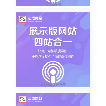
节日活动
吸粉/助力/抽奖