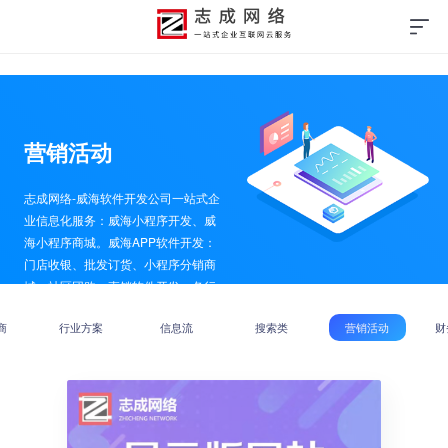
营销活动
志成网络-威海软件开发公司一站式企
业信息化服务：威海小程序开发、威
海小程序商城。威海APP软件开发：
门店收银、批发订货、小程序分销商
城、社区团购、直销软件开发、各行
业商城开发等线上线下结合实现企业
商
行业方案
信息流
搜索类
营销活动
财
信息化落地使用。5160789