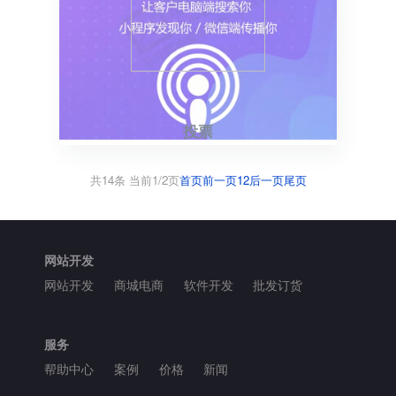
投票
共14条 当前1/2页
首页
前一页
1
2
后一页
尾页
网站开发
网站开发
商城电商
软件开发
批发订货
服务
帮助中心
案例
价格
新闻